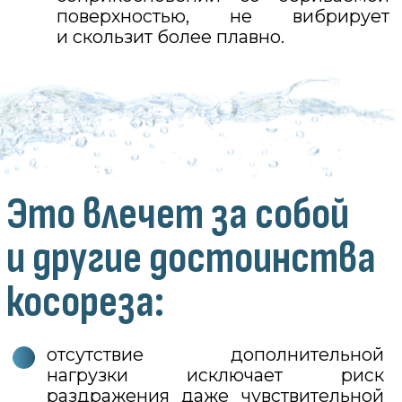
Использование технологии
3D-прототипирования модели бритвы
позволило внести серьезные
коррективы и сделать станок еще
более удобным в использовании:
все закладные детали из металла
«вплавлены» в корпус, что
обеспечило надежность
конструкции и ее долгий срок
службы;
появилась возможность повернуть
ручку на 1/8 или 1/6 оборота
и сделать ее более удобной для
агрессивного бритья.