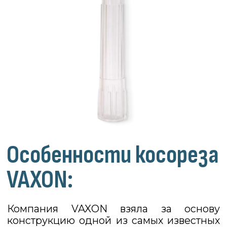
Весь секрет заключается
в правильном угле наклона.
Наибольшую эффективность
показывает именно косой срез.
3
Это безопасно.
Очень часто мужчины и женщины
жалуются на раздражение
и воспаление кожи после бритья,
на вросшие волосы и сухость. Все
эти проблемы — результат
травмирования верхнего
защитного слоя, т.е. эпидермиса.
Т-образная бритва не требует
каких-либо усилий. А значит,
не наносит вреда коже.
4
Это приятно.
Бритье — приятно? Да,
вы не ослышались. Избавившись
от раздражения кожи и вросших
волосков, многие мужчины
и женщины начинают