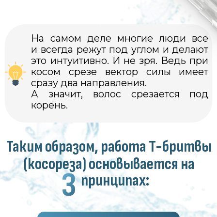
и другие достоинства
косореза:
отсутствие дополнительной
нагрузки исключает риск
раздражения даже чувствительной
кожи (станок подходит людям
с жесткой щетиной);
бритва не травмирует эпидермис,
что делает ее пригодной для
ежедневного использования
(главное — не надавливать);
техника бритья ничем не отличается
от принципа работы обыкновенного
станка (косорезом сможет
пользоваться даже подросток).