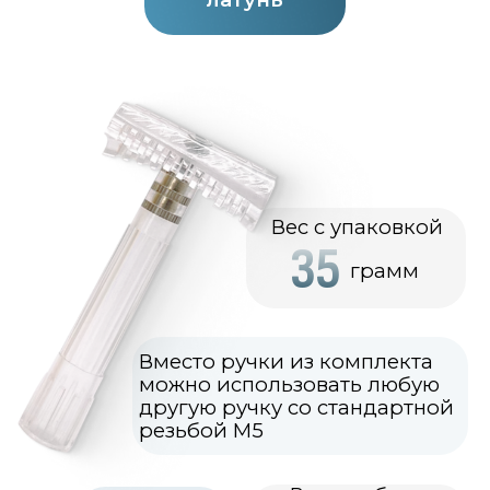
первый косорез.
На самом деле многие люди все
и всегда режут под углом и делают
это интуитивно. И не зря. Ведь при
косом срезе вектор силы имеет
сразу два направления.
А значит, волос срезается под
корень.
Таким образом, работа Т-бритвы
(косореза) основывается на