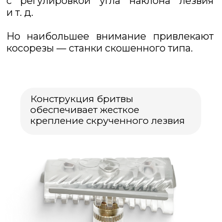
Вылет лезвия над гребнем косой:
слева 2 мм,
справа 1 мм
КОСОРЕЗ:
Предназначен для многократного
использования с классическими
двухсторонними лезвиями.
Срок годности не ограничен.
Cрок гарантийной эксплуатации
12 месяцев.
Хранить в сухом, недоступном
для детей месте.
Не прилагайте чрезмерных
усилий к бритве во избежание
повреждений!