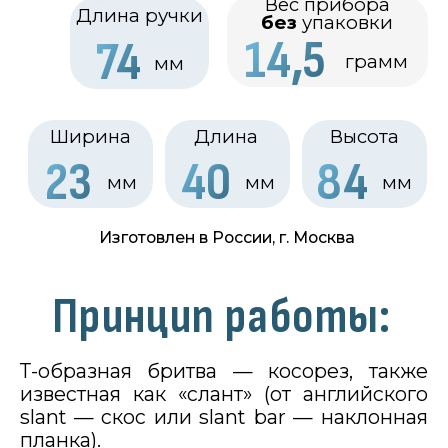
3
принципах:
минимум усилий
больше угол –
меньше сопротивление
режущее, а не рубящее
движение
Преимущества:
Если говорить о конкретных
преимуществах, которыми обладает
бритва косорез, стоит выделить
чистоту и мягкость бритья
: