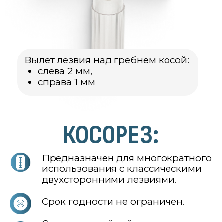
СОСТАВ:
пластик
латунь
нержавеющая
сталь
Вес с упаковкой
35
грамм