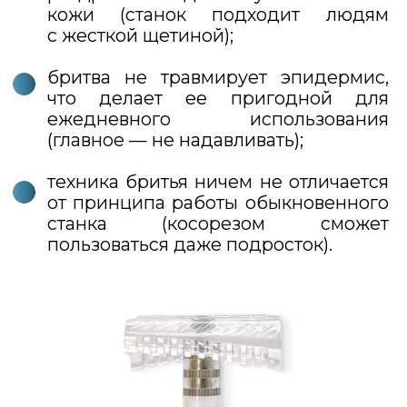
Причины перейти
на косорез:
1
Это выгодно.
Стоимость упаковки из 5 лезвий
в десятки раз дешевле одной
сменной кассеты, которой, так же
как и лезвий, хватит на месяц
использования.
2
Это эффективно.
Вспомните, как выглядят
современные бритвы.
В одну кассету производители
попытались вместить 5−6 лезвий,
что никак не повлияло
на качество бритья. Дело в том,
что даже одно лезвие прекрасно
справляется с поставленной
задачей.