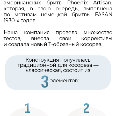
воспринимать процесс бритья
не как вынужденную процедуру,
а как целый ритуал.
5
Это престижно.
Дорогие часы, перьевая ручка,
качественная обувь…
Что их объединяет? Это атрибуты
уверенного в себе человека,
который имеет высокий статус
в обществе.
Т-образный косорез тоже входит
в этот список. Он не только
обеспечивает гладкое бритьё,
но и открывает новые
возможности для тех, кто ценит
стиль и уверенность в себе.
Оцените магию, которая заложена любовью
и трудом в конструкцию прибора для бритья
с косым резом энтузиастами влажного
классического бритья.
Приятного бритья!