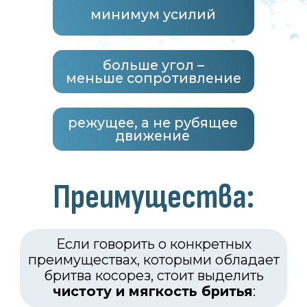
Особенности косореза
VAXON:
Компания VAXON взяла за основу
конструкцию одной из самых известных
американских бритв Phoenix Artisan,
которая, в свою очередь, выполнена
по мотивам немецкой бритвы FASAN
1930-х годов.
Наша компания провела множество
тестов, внесла свои коррективы
и создала новый Т-образный косорез.