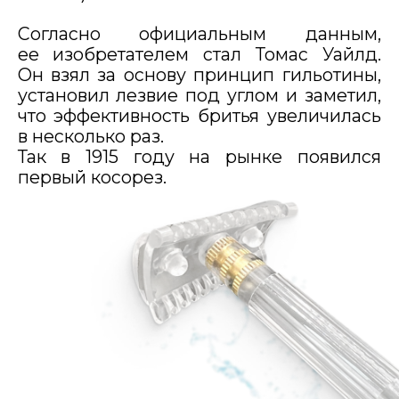
наклонное лезвие соприкасается
с волосом под наиболее острым
углом, что максимально приближает
его по характеристикам к опасной
бритве;
лезвие обладает достаточной
жесткостью, а потому
не прогибается при
соприкосновении со сбриваемой
поверхностью, не вибрирует
и скользит более плавно.
Это влечет за собой