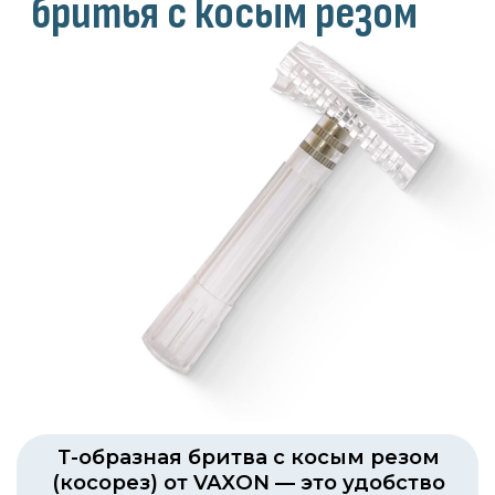
Т-образная бритва с косым резом
(косорез) от VAXON — это удобство
и комфорт в использовании
На протяжении нескольких веков
мужчины пользовались так
называемыми «опасными бритвами».
Любое неосторожное движение
приводило к неизбежным порезам,
а само бритье занимало уйму времени.
Однако уже в 1904 году американский
бизнесмен Кинг Кэмп Жиллетт
представил миру Т-образный станок,
которым до сих пор пользуются
представители сильного пола.